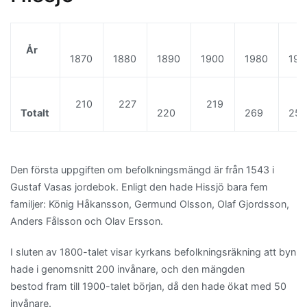
År
1870
1880
1890
1900
1980
199
210
227
219
Totalt
220
269
25
Den första uppgiften om befolkningsmängd är från 1543 i
Gustaf Vasas jordebok. Enligt den hade Hissjö bara fem
familjer: König Håkansson, Germund Olsson, Olaf Gjordsson,
Anders Fålsson och Olav Ersson.
I sluten av 1800-talet visar kyrkans befolkningsräkning att byn
hade i genomsnitt 200 invånare, och den mängden
bestod fram till 1900-talet början, då den hade ökat med 50
invånare.