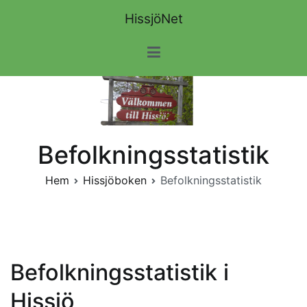
Hoppa
HissjöNet
till
innehåll
Befolkningsstatistik
Hem
Hissjöboken
Befolkningsstatistik
Befolkningsstatistik i
Hissjö