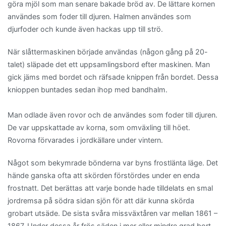
göra mjöl som man senare bakade bröd av. De lättare kornen
användes som foder till djuren. Halmen användes som
djurfoder och kunde även hackas upp till strö.
När slåttermaskinen började användas (någon gång på 20-
talet) släpade det ett uppsamlingsbord efter maskinen. Man
gick jäms med bordet och räfsade knippen från bordet. Dessa
knioppen buntades sedan ihop med bandhalm.
Man odlade även rovor och de användes som foder till djuren.
De var uppskattade av korna, som omväxling till höet.
Rovorna förvarades i jordkällare under vintern.
Något som bekymrade bönderna var byns frostlänta läge. Det
hände ganska ofta att skörden förstördes under en enda
frostnatt. Det berättas att varje bonde hade tilldelats en smal
jordremsa på södra sidan sjön för att där kunna skörda
grobart utsäde. De sista svåra missväxtåren var mellan 1861 –
1867. Under dessa år frös säden i mer eller mindre grad bort