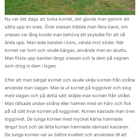
Nu var det dags att torka kornet, det gjorde man genom att
sätta upp en snes. Över snesen trädde man flera band, om
snesen var lång kunde man behöva ett skylsäte för att nå
ända upp. Man lade banden i kors, vända mot söder. När
kornet var torrt och skulle bärgas, använde man en skuttu.
Man föste upp banden längs snesen och la dem på vagnen
som drog in dem i logen.
Efter att man bärgat kornet och skulle skilja kornen från stråna
använde man slagan. Man la ut kornet på loggolvet och slog
med slagan och på detta sätt skiljde man kornen från strået.
Man räfsade undan stråna eller halmen med en härv och fick
på så sätt kvar kornen på loggolvet. Kornen kastade man över
loggolvet. De tunga kornen med mycket kärna hamnade
längst bort och de lätta kornen hamnade närmast kastaren.
De tunga kornen var av bättre kvalitet och användes till att