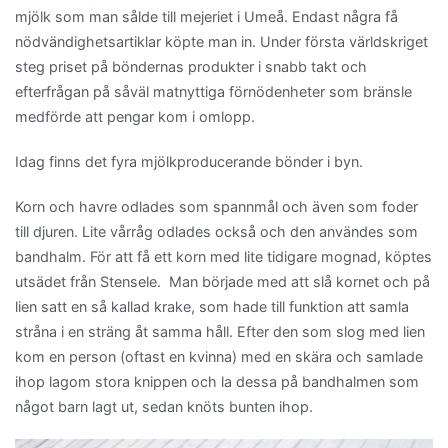
mjölk som man sålde till mejeriet i Umeå. Endast några få
nödvändighetsartiklar köpte man in. Under första världskriget
steg priset på böndernas produkter i snabb takt och
efterfrågan på såväl matnyttiga förnödenheter som bränsle
medförde att pengar kom i omlopp.
Idag finns det fyra mjölkproducerande bönder i byn.
Korn och havre odlades som spannmål och även som foder
till djuren. Lite vårråg odlades också och den användes som
bandhalm. För att få ett korn med lite tidigare mognad, köptes
utsädet från Stensele. Man började med att slå kornet och på
lien satt en så kallad krake, som hade till funktion att samla
stråna i en sträng åt samma håll. Efter den som slog med lien
kom en person (oftast en kvinna) med en skära och samlade
ihop lagom stora knippen och la dessa på bandhalmen som
något barn lagt ut, sedan knöts bunten ihop.