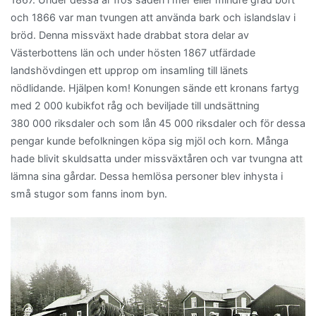
och 1866 var man tvungen att använda bark och islandslav i
bröd. Denna missväxt hade drabbat stora delar av
Västerbottens län och under hösten 1867 utfärdade
landshövdingen ett upprop om insamling till länets
nödlidande. Hjälpen kom! Konungen sände ett kronans fartyg
med 2 000 kubikfot råg och beviljade till undsättning
380 000 riksdaler och som lån 45 000 riksdaler och för dessa
pengar kunde befolkningen köpa sig mjöl och korn. Många
hade blivit skuldsatta under missväxtåren och var tvungna att
lämna sina gårdar. Dessa hemlösa personer blev inhysta i
små stugor som fanns inom byn.