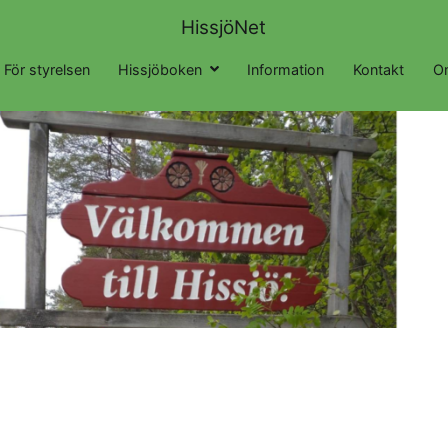
HissjöNet
För styrelsen
Hissjöboken
Information
Kontakt
O