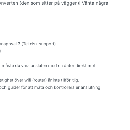
nverten (den som sitter på väggen)! Vänta några
knappval 3 (Teknisk support).
0
t måste du vara ansluten med en dator direkt mot
het över wifi (router) är inte tillförlitlig.
h guider för att mäta och kontrollera er anslutning.