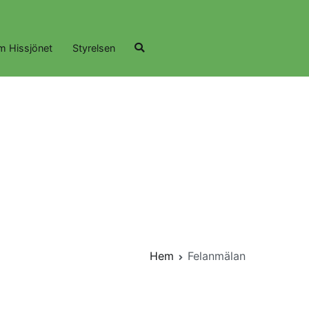
m Hissjönet
Styrelsen
Hem
Felanmälan