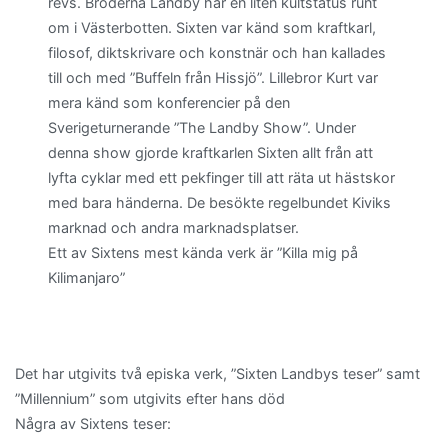
revs. Bröderna Landby har en liten kultstatus runt
om i Västerbotten. Sixten var känd som kraftkarl,
filosof, diktskrivare och konstnär och han kallades
till och med ”Buffeln från Hissjö”. Lillebror Kurt var
mera känd som konferencier på den
Sverigeturnerande ”The Landby Show”. Under
denna show gjorde kraftkarlen Sixten allt från att
lyfta cyklar med ett pekfinger till att räta ut hästskor
med bara händerna. De besökte regelbundet Kiviks
marknad och andra marknadsplatser.
Ett av Sixtens mest kända verk är ”Killa mig på
Kilimanjaro”
Det har utgivits två episka verk, ”Sixten Landbys teser” samt
”Millennium” som utgivits efter hans död
Några av Sixtens teser: