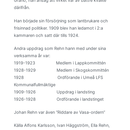
Granö, han ansåg att virket var av bättre kvalité
därifrån.
Han började sin försörjning som lantbrukare och
frisinnad politiker. 1909 blev han ledamot i 2:a
kammaren och satt där tills 1924.
Andra uppdrag som Rehn hann med under sina
verksamma år var:
1919-1923 Medlem i Lappkommittén
1928-1929 Medlem i Skogskommittén
1928 Ordförande i Umeå LFS
Kommunalfullmäktige
1909-1926 Uppdrag i landsting
1926-1928 Ordförande i landstinget
Johan Rehn var även ”Riddare av Vasa-ordern”
Källa Alfons Karlsson, Ivan Häggström, Ella Rehn,