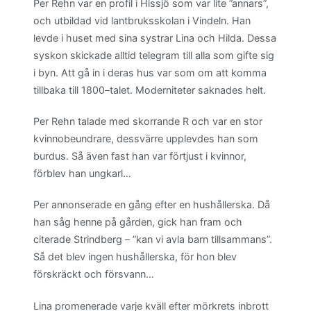
Per Rehn var en profil i Hissjö som var lite ”annars”,
och utbildad vid lantbruksskolan i Vindeln. Han
levde i huset med sina systrar Lina och Hilda. Dessa
syskon skickade alltid telegram till alla som gifte sig
i byn. Att gå in i deras hus var som om att komma
tillbaka till 1800–talet. Moderniteter saknades helt.
Per Rehn talade med skorrande R och var en stor
kvinnobeundrare, dessvärre upplevdes han som
burdus. Så även fast han var förtjust i kvinnor,
förblev han ungkarl…
Per annonserade en gång efter en hushållerska. Då
han såg henne på gården, gick han fram och
citerade Strindberg – ”kan vi avla barn tillsammans”.
Så det blev ingen hushållerska, för hon blev
förskräckt och försvann…
Lina promenerade varje kväll efter mörkrets inbrott