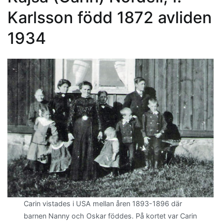
Karlsson född 1872 avliden
1934
Carin vistades i USA mellan åren 1893-1896 där
barnen Nanny och Oskar föddes. På kortet var Carin