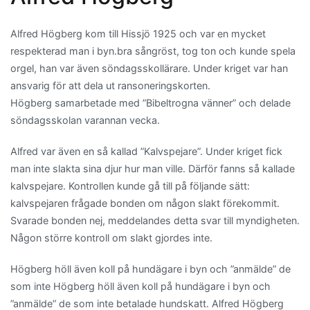
Alfred Högberg kom till Hissjö 1925 och var en mycket
respekterad man i byn.bra sångröst, tog ton och kunde spela
orgel, han var även söndagsskollärare. Under kriget var han
ansvarig för att dela ut ransoneringskorten.
Högberg samarbetade med ”Bibeltrogna vänner” och delade
söndagsskolan varannan vecka.
Alfred var även en så kallad ”Kalvspejare”. Under kriget fick
man inte slakta sina djur hur man ville. Därför fanns så kallade
kalvspejare. Kontrollen kunde gå till på följande sätt:
kalvspejaren frågade bonden om någon slakt förekommit.
Svarade bonden nej, meddelandes detta svar till myndigheten.
Någon större kontroll om slakt gjordes inte.
Högberg höll även koll på hundägare i byn och ”anmälde” de
som inte Högberg höll även koll på hundägare i byn och
”anmälde” de som inte betalade hundskatt. Alfred Högberg