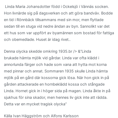
Linda Maria Johansdotter född i Ockelsjö i Vännäs socken.
Hon livnärde sig på dagsverken och att göra bandväv. Bodde
en tid i Rönnbäck tillsammans med sin mor, men flyttade
sedan till en stuga vid nedre ändan av byn. Sannolikt var det
ett hus som var uppfört av byamännen som bostad för fattiga
och obemedlade. Huset är idag rivet..
Denna olycka skedde omkring 1935.br /> &”Linda
brukade hämta mjölk vid gårdar. Linda var ofta klädd i
annorlunda färger och hade som vana att hytta mot korna
med pinnar och annat. Sommaren 1935 skulle Linda hämta
mjölk på en gård där kossorna gick lösa. När hon gick in på
gården attackerade en hornbeklädd kossa och stångade
Linda. Hornet gick in i höger sida på magen. Linda åkte in på
sjukhus för sina skador, men hennes liv gick inte att rädda.
Detta var en mycket tragisk olycka”
Källa Ivan Häggström och Alfons Karlsson