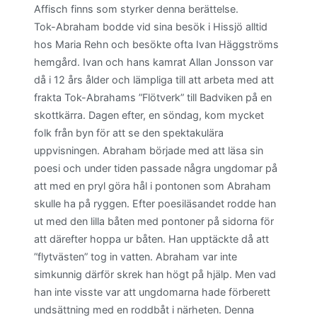
Affisch finns som styrker denna berättelse.
Tok-Abraham bodde vid sina besök i Hissjö alltid
hos Maria Rehn och besökte ofta Ivan Häggströms
hemgård. Ivan och hans kamrat Allan Jonsson var
då i 12 års ålder och lämpliga till att arbeta med att
frakta Tok-Abrahams ”Flötverk” till Badviken på en
skottkärra. Dagen efter, en söndag, kom mycket
folk från byn för att se den spektakulära
uppvisningen. Abraham började med att läsa sin
poesi och under tiden passade några ungdomar på
att med en pryl göra hål i pontonen som Abraham
skulle ha på ryggen. Efter poesiläsandet rodde han
ut med den lilla båten med pontoner på sidorna för
att därefter hoppa ur båten. Han upptäckte då att
”flytvästen” tog in vatten. Abraham var inte
simkunnig därför skrek han högt på hjälp. Men vad
han inte visste var att ungdomarna hade förberett
undsättning med en roddbåt i närheten. Denna