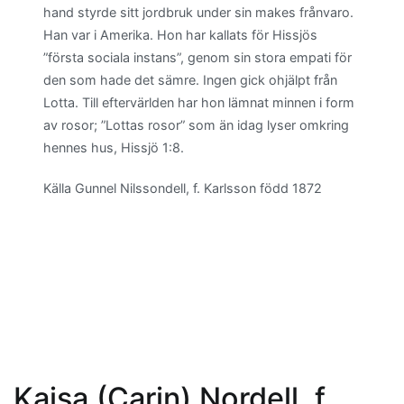
hand styrde sitt jordbruk under sin makes frånvaro.
Han var i Amerika. Hon har kallats för Hissjös
”första sociala instans”, genom sin stora empati för
den som hade det sämre. Ingen gick ohjälpt från
Lotta. Till eftervärlden har hon lämnat minnen i form
av rosor; ”Lottas rosor” som än idag lyser omkring
hennes hus, Hissjö 1:8.
Källa Gunnel Nilssondell, f. Karlsson född 1872
Kajsa (Carin) Nordell, f.