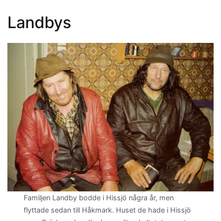
Landbys
Familjen Landby bodde i Hissjö några år, men
flyttade sedan till Håkmark. Huset de hade i Hissjö