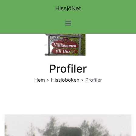
Hoppa
HissjöNet
till
innehåll
Profiler
Hem
Hissjöboken
Profiler