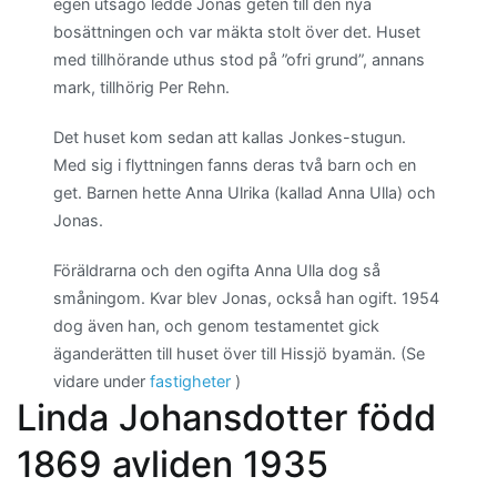
egen utsago ledde Jonas geten till den nya
bosättningen och var mäkta stolt över det. Huset
med tillhörande uthus stod på ”ofri grund”, annans
mark, tillhörig Per Rehn.
Det huset kom sedan att kallas Jonkes-stugun.
Med sig i flyttningen fanns deras två barn och en
get. Barnen hette Anna Ulrika (kallad Anna Ulla) och
Jonas.
Föräldrarna och den ogifta Anna Ulla dog så
småningom. Kvar blev Jonas, också han ogift. 1954
dog även han, och genom testamentet gick
äganderätten till huset över till Hissjö byamän. (Se
vidare under
fastigheter
)
Linda Johansdotter född
1869 avliden 1935