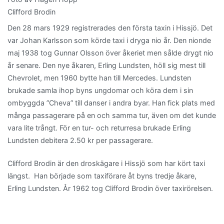
Clifford Brodin
Den 28 mars 1929 registrerades den första taxin i Hissjö. Det
var Johan Karlsson som körde taxi i dryga nio år. Den nionde
maj 1938 tog Gunnar Olsson över åkeriet men sålde drygt nio
år senare. Den nye åkaren, Erling Lundsten, höll sig mest till
Chevrolet, men 1960 bytte han till Mercedes. Lundsten
brukade samla ihop byns ungdomar och köra dem i sin
ombyggda ”Cheva” till danser i andra byar. Han fick plats med
många passagerare på en och samma tur, även om det kunde
vara lite trångt. För en tur- och returresa brukade Erling
Lundsten debitera 2.50 kr per passagerare.
Clifford Brodin är den droskägare i Hissjö som har kört taxi
längst. Han började som taxiförare åt byns tredje åkare,
Erling Lundsten. År 1962 tog Clifford Brodin över taxirörelsen.