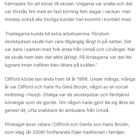
hämtades för att köras till skolan. Ungarna var snälla och det
var förstås fint med en fast körning fem dagar i veckan. Han
mindes också alla trevliga kunder han kommit i kontakt med.
Fredagarna kunde bli extra arbetsamma. Förutom
skolskjutsen skulle han vara tillgänglig långt in på natten. Det
var dans i parken med folk ända från Umeå och Lövånger. När
de skulle hem blev det alltid jäktigt. På lördagarna var det lite
lugnare innan trafiken blev tätare på kvällen.”
Clifford körde taxi ända fram till år 1998. Under många, många
år var Clifford och hans fru Gerd Brodin, något av en social
inrättning i Hissjö. Otaliga var de skolskjutsar och färdtjänst
körningar som de gjorde. Om någon hade gjort illa sig åkte de
genast dit, ofta snabbare än ambulans från Umeå.
Företaget lever vidare i Clifford och Gerds son Hans Brodin,
som idag (år 2006) fortfarande följer traditionen i familjen.